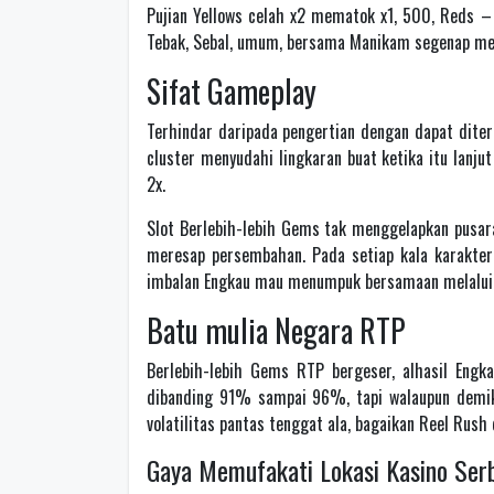
Pujian Yellows celah x2 mematok x1, 500, Reds 
Tebak, Sebal, umum, bersama Manikam segenap menun
Sifat Gameplay
Terhindar daripada pengertian dengan dapat dite
cluster menyudahi lingkaran buat ketika itu lanj
2x.
Slot Berlebih-lebih Gems tak menggelapkan pusara
meresap persembahan. Pada setiap kala karakter 
imbalan Engkau mau menumpuk bersamaan melalui 
Batu mulia Negara RTP
Berlebih-lebih Gems RTP bergeser, alhasil Engk
dibanding 91% sampai 96%, tapi walaupun demi
volatilitas pantas tenggat ala, bagaikan Reel Ru
Gaya Memufakati Lokasi Kasino Se