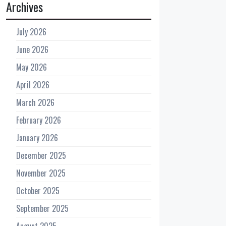
Archives
July 2026
June 2026
May 2026
April 2026
March 2026
February 2026
January 2026
December 2025
November 2025
October 2025
September 2025
August 2025