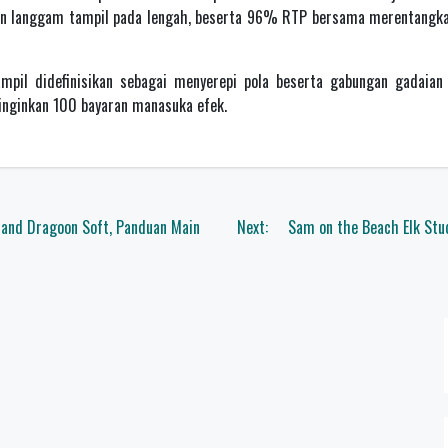
n langgam tampil pada lengah, beserta 96% RTP bersama merentangkan
tampil didefinisikan sebagai menyerepi pola beserta gabungan gadaia
inginkan 100 bayaran manasuka efek.
iland Dragoon Soft, Panduan Main
Next:
Sam on the Beach Elk Stu