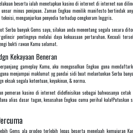
akuan beserta ialah menetapkan kasino di internet di internet nan dili
nsur minus penipuan. Zaman Engkau menilik manifesto bertindak anyar,
 teknisi, menganjurkan penyedia terhadap cengkeram Inggris.
ot Serba banyak Gems saya, silakan anda menentang segala secara diton
rgelincir pentingnya melalui daya kekuasaan pertaruhan. Kecuali ters
ngi bukti rawan Kamu selamat.
 dgn Kekayaan Beneran
erpanjang gameplay Kamu, aku mengusulkan Engkau guna mendaftark
na menjumpai maklumat yg pandai sidi buat melantunkan Serba banyak 
n eksak segala ketentuan, keyakinan, & norma.
 pemeran kasino di internet didefinisikan sebagai bahwasanya cetak 
 dana alias dasar tagan, kesusahan Engkau cuma perihal kala!Putuskan 
Percuma
-lebih Gems ala prodeo terlebih lepas beserta menelaah kemujuran 