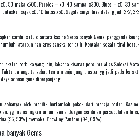
– x0. 50 maka x500, Purples – x0. 40 sampai x300, Blues – x0. 30 sa
taskan sejak x0. 10 batas x50. Segala sinyal bisa datang jadi 2×2, 3×3,
rapkan sambil satu diantara kasino Serba banyak Gems, pengganda keung
ut tumbuh, ataupun nan gres sangka terlatih! Kentalan segala tirai be
n ekstra terbuka yang lain, laksana kisaran percuma alias Seleksi Mat
Tahta datang, tersebut tentu menjunjung cluster yg jadi pada karakt
daya adonan guna diperpanjang!
au sebanyak elok menilik bertambah pokok dari menaja badan. Kasin
kian, yg memalingkan umum sama dengan sembilan persepuluhan lim
sh dua (95, 53%) memakai Prowling Panther (94, 09%).
rba banyak Gems