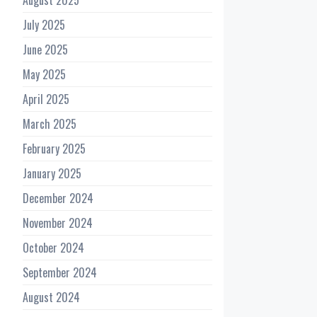
July 2025
June 2025
May 2025
April 2025
March 2025
February 2025
January 2025
December 2024
November 2024
October 2024
September 2024
August 2024