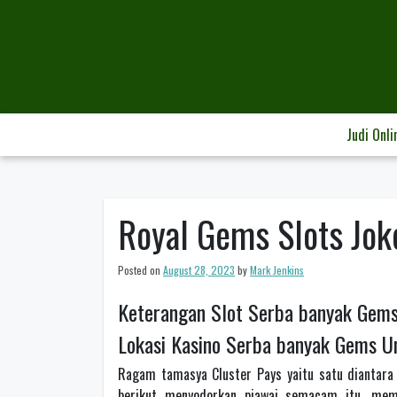
Skip
to
content
Judi Onli
Royal Gems Slots Jok
Posted on
August 28, 2023
by
Mark Jenkins
Keterangan Slot Serba banyak Gems
Lokasi Kasino Serba banyak Gems U
Ragam tamasya Cluster Pays yaitu satu diantar
berikut menyodorkan piawai semacam itu, mem