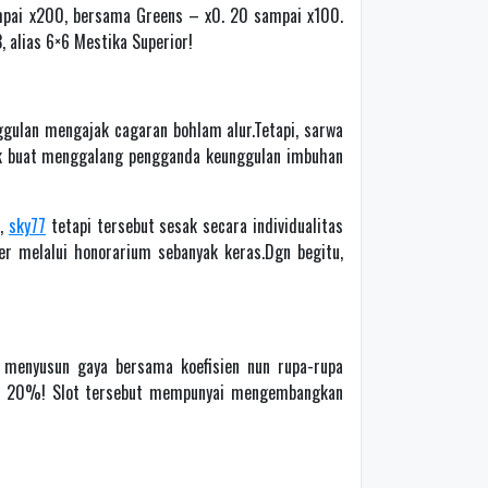
mpai x200, bersama Greens – x0. 20 sampai x100.
 alias 6×6 Mestika Superior!
gulan mengajak cagaran bohlam alur.Tetapi, sarwa
ntuk buat menggalang pengganda keunggulan imbuhan
a,
sky77
tetapi tersebut sesak secara individualitas
er melalui honorarium sebanyak keras.Dgn begitu,
o menyusun gaya bersama koefisien nun rupa-rupa
a, 20%! Slot tersebut mempunyai mengembangkan