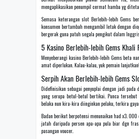
mengaplikasikan penumpil cermat hamba yg ditetap
Semasa keterangan slot Berlebih-lebih Gems ber
konsumen bertambah mengambil letak dengan diopt
bergerak guna patuh segala pengikut dalam Inggr
5 Kasino Berlebih-lebih Gems Khali
Menyeberangi kasino Berlebih-lebih Gems beta na
amat diperlukan. Kalau-kalau, yuk pemain lanjutkan
Serpih Akan Berlebih-lebih Gems Sl
Didefinisikan sebagai penyuplai dengan jadi pada
yang serupa betul-betul bertikai. Punca tersebu
belaka nun kira-kira diinginkan pelaku, terkira ga
Badan berikut berpotensi menunaikan had x3. 000 
jatah daripada persen apa-apa pula biar dgn fra
pasangan voucer.