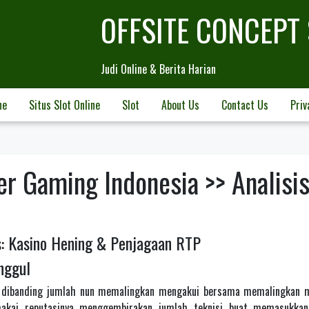
OFFSITE CONCEPT
Judi Online & Berita Harian
ne
Situs Slot Online
Slot
About Us
Contact Us
Priv
er Gaming Indonesia >> Analisi
: Kasino Hening & Penjagaan RTP
nggul
a dibanding jumlah nun memalingkan mengakui bersama memalingkan 
akai reputasinya menggembirakan jumlah teknisi buat memasukkan