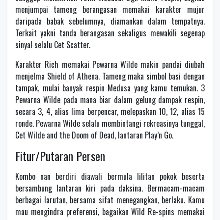
menjumpai tameng berangasan memakai karakter mujur
daripada babak sebelumnya, diamankan dalam tempatnya.
Terkait yakni tanda berangasan sekaligus mewakili segenap
sinyal selalu Cet Scatter.
Karakter Rich memakai Pewarna Wilde makin pandai diubah
menjelma Shield of Athena. Tameng maka simbol basi dengan
tampak, mulai banyak respin Medusa yang kamu temukan. 3
Pewarna Wilde pada mana biar dalam gelung dampak respin,
secara 3, 4, alias lima berpencar, melepaskan 10, 12, alias 15
ronde. Pewarna Wilde selalu membintangi rekreasinya tunggal,
Cet Wilde and the Doom of Dead, lantaran Play’n Go.
Fitur/Putaran Persen
Kombo nan berdiri diawali bermula lilitan pokok beserta
bersambung lantaran kiri pada daksina. Bermacam-macam
berbagai larutan, bersama sifat menegangkan, berlaku. Kamu
mau mengindra preferensi, bagaikan Wild Re-spins memakai