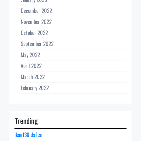
December 2022
November 2022
October 2022
September 2022
May 2022
April 2022
March 2022
February 2022
Trending
ikan138 daftar