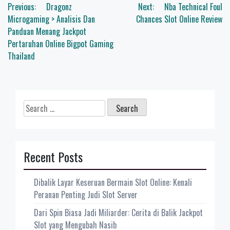
Post
Previous:
Dragonz
Next:
Nba Technical Foul
navigation
Microgaming > Analisis Dan
Chances Slot Online Review
Panduan Menang Jackpot
Pertaruhan Online Bigpot Gaming
Thailand
Search
for:
Recent Posts
Dibalik Layar Keseruan Bermain Slot Online: Kenali
Peranan Penting Judi Slot Server
Dari Spin Biasa Jadi Miliarder: Cerita di Balik Jackpot
Slot yang Mengubah Nasib