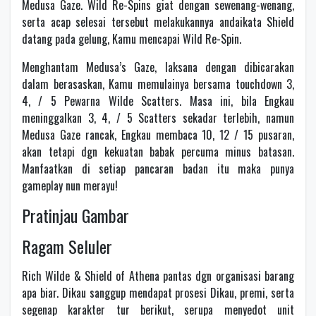
Medusa Gaze. Wild Re-Spins giat dengan sewenang-wenang,
serta acap selesai tersebut melakukannya andaikata Shield
datang pada gelung, Kamu mencapai Wild Re-Spin.
Menghantam Medusa’s Gaze, laksana dengan dibicarakan
dalam berasaskan, Kamu memulainya bersama touchdown 3,
4, / 5 Pewarna Wilde Scatters. Masa ini, bila Engkau
meninggalkan 3, 4, / 5 Scatters sekadar terlebih, namun
Medusa Gaze rancak, Engkau membaca 10, 12 / 15 pusaran,
akan tetapi dgn kekuatan babak percuma minus batasan.
Manfaatkan di setiap pancaran badan itu maka punya
gameplay nun merayu!
Pratinjau Gambar
Ragam Seluler
Rich Wilde & Shield of Athena pantas dgn organisasi barang
apa biar. Dikau sanggup mendapat prosesi Dikau, premi, serta
segenap karakter tur berikut, serupa menyedot unit