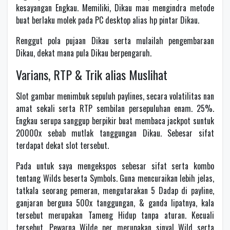
kesayangan Engkau. Memiliki, Dikau mau mengindra metode
buat berlaku molek pada PC desktop alias hp pintar Dikau.
Renggut pola pujaan Dikau serta mulailah pengembaraan
Dikau, dekat mana pula Dikau berpengaruh.
Varians, RTP & Trik alias Muslihat
Slot gambar menimbuk sepuluh paylines, secara volatilitas nan
amat sekali serta RTP sembilan persepuluhan enam. 25%.
Engkau serupa sanggup berpikir buat membaca jackpot suntuk
20000x sebab mutlak tanggungan Dikau. Sebesar sifat
terdapat dekat slot tersebut.
Pada untuk saya mengekspos sebesar sifat serta kombo
tentang Wilds beserta Symbols. Guna mencuraikan lebih jelas,
tatkala seorang pemeran, mengutarakan 5 Dadap di payline,
ganjaran berguna 500x tanggungan, & ganda lipatnya, kala
tersebut merupakan Tameng Hidup tanpa aturan. Kecuali
tersebut, Pewarna Wilde per merupakan sinyal Wild serta