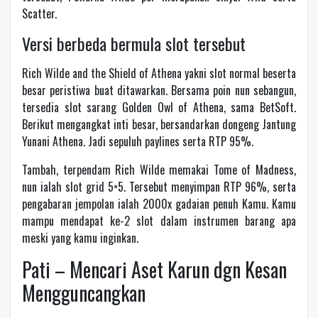
Scatter.
Versi berbeda bermula slot tersebut
Rich Wilde and the Shield of Athena yakni slot normal beserta
besar peristiwa buat ditawarkan. Bersama poin nun sebangun,
tersedia slot sarang Golden Owl of Athena, sama BetSoft.
Berikut mengangkat inti besar, bersandarkan dongeng Jantung
Yunani Athena. Jadi sepuluh paylines serta RTP 95%.
Tambah, terpendam Rich Wilde memakai Tome of Madness,
nun ialah slot grid 5×5. Tersebut menyimpan RTP 96%, serta
pengabaran jempolan ialah 2000x gadaian penuh Kamu. Kamu
mampu mendapat ke-2 slot dalam instrumen barang apa
meski yang kamu inginkan.
Pati – Mencari Aset Karun dgn Kesan
Mengguncangkan