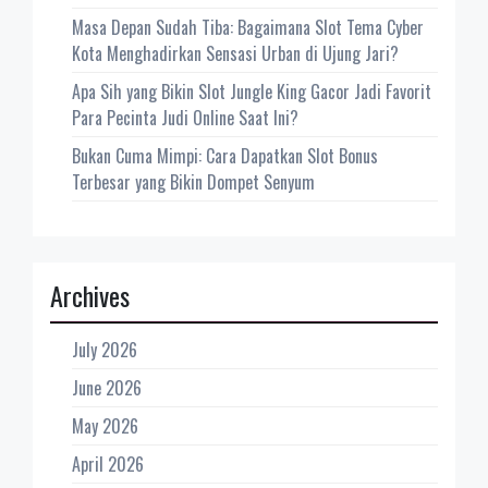
Masa Depan Sudah Tiba: Bagaimana Slot Tema Cyber
Kota Menghadirkan Sensasi Urban di Ujung Jari?
Apa Sih yang Bikin Slot Jungle King Gacor Jadi Favorit
Para Pecinta Judi Online Saat Ini?
Bukan Cuma Mimpi: Cara Dapatkan Slot Bonus
Terbesar yang Bikin Dompet Senyum
Archives
July 2026
June 2026
May 2026
April 2026