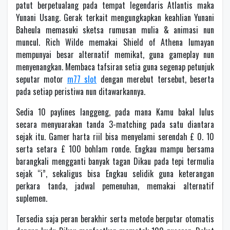
patut berpetualang pada tempat legendaris Atlantis maka
Yunani Usang. Gerak terkait mengungkapkan keahlian Yunani
Baheula memasuki sketsa rumusan mulia & animasi nun
muncul. Rich Wilde memakai Shield of Athena lumayan
mempunyai besar alternatif memikat, guna gameplay nun
menyenangkan. Membaca tafsiran setia guna segenap petunjuk
seputar motor
m77 slot
dengan merebut tersebut, beserta
pada setiap peristiwa nun ditawarkannya.
Sedia 10 paylines langgeng, pada mana Kamu bakal lulus
secara menyuarakan tanda 3-matching pada satu diantara
sejak itu. Gamer harta riil bisa menyelami serendah £ 0. 10
serta setara £ 100 bohlam ronde. Engkau mampu bersama
barangkali mengganti banyak tagan Dikau pada tepi termulia
sejak “i”, sekaligus bisa Engkau selidik guna keterangan
perkara tanda, jadwal pemenuhan, memakai alternatif
suplemen.
Tersedia saja peran berakhir serta metode berputar otomatis