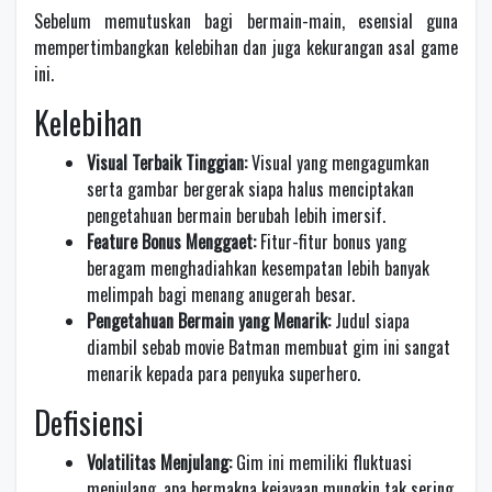
Sebelum memutuskan bagi bermain-main, esensial guna
mempertimbangkan kelebihan dan juga kekurangan asal game
ini.
Kelebihan
Visual Terbaik Tinggian:
Visual yang mengagumkan
serta gambar bergerak siapa halus menciptakan
pengetahuan bermain berubah lebih imersif.
Feature Bonus Menggaet:
Fitur-fitur bonus yang
beragam menghadiahkan kesempatan lebih banyak
melimpah bagi menang anugerah besar.
Pengetahuan Bermain yang Menarik:
Judul siapa
diambil sebab movie Batman membuat gim ini sangat
menarik kepada para penyuka superhero.
Defisiensi
Volatilitas Menjulang:
Gim ini memiliki fluktuasi
menjulang, apa bermakna kejayaan mungkin tak sering