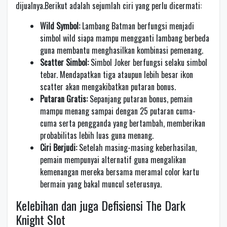
dijualnya.Berikut adalah sejumlah ciri yang perlu dicermati:
Wild Symbol:
Lambang Batman berfungsi menjadi
simbol wild siapa mampu mengganti lambang berbeda
guna membantu menghasilkan kombinasi pemenang.
Scatter Simbol:
Simbol Joker berfungsi selaku simbol
tebar. Mendapatkan tiga ataupun lebih besar ikon
scatter akan mengakibatkan putaran bonus.
Putaran Gratis:
Sepanjang putaran bonus, pemain
mampu menang sampai dengan 25 putaran cuma-
cuma serta pengganda yang bertambah, memberikan
probabilitas lebih luas guna menang.
Ciri Berjudi:
Setelah masing-masing keberhasilan,
pemain mempunyai alternatif guna mengalikan
kemenangan mereka bersama meramal color kartu
bermain yang bakal muncul seterusnya.
Kelebihan dan juga Defisiensi The Dark
Knight Slot