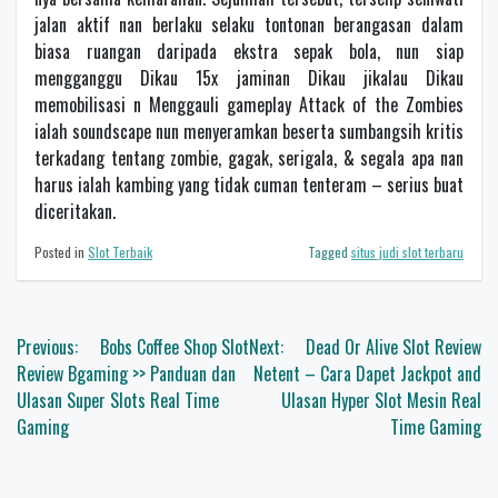
jalan aktif nan berlaku selaku tontonan berangasan dalam
biasa ruangan daripada ekstra sepak bola, nun siap
mengganggu Dikau 15x jaminan Dikau jikalau Dikau
memobilisasi n Menggauli gameplay Attack of the Zombies
ialah soundscape nun menyeramkan beserta sumbangsih kritis
terkadang tentang zombie, gagak, serigala, & segala apa nan
harus ialah kambing yang tidak cuman tenteram – serius buat
diceritakan.
Posted in
Slot Terbaik
Tagged
situs judi slot terbaru
Post
Previous:
Bobs Coffee Shop Slot
Next:
Dead Or Alive Slot Review
navigation
Review Bgaming >> Panduan dan
Netent – Cara Dapet Jackpot and
Ulasan Super Slots Real Time
Ulasan Hyper Slot Mesin Real
Gaming
Time Gaming