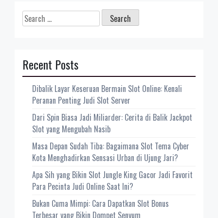
Search
for:
Recent Posts
Dibalik Layar Keseruan Bermain Slot Online: Kenali
Peranan Penting Judi Slot Server
Dari Spin Biasa Jadi Miliarder: Cerita di Balik Jackpot
Slot yang Mengubah Nasib
Masa Depan Sudah Tiba: Bagaimana Slot Tema Cyber
Kota Menghadirkan Sensasi Urban di Ujung Jari?
Apa Sih yang Bikin Slot Jungle King Gacor Jadi Favorit
Para Pecinta Judi Online Saat Ini?
Bukan Cuma Mimpi: Cara Dapatkan Slot Bonus
Terbesar yang Bikin Dompet Senyum