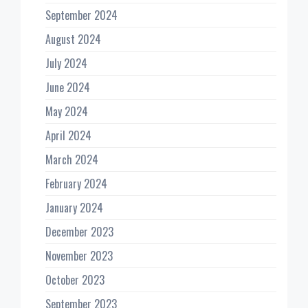
September 2024
August 2024
July 2024
June 2024
May 2024
April 2024
March 2024
February 2024
January 2024
December 2023
November 2023
October 2023
September 2023