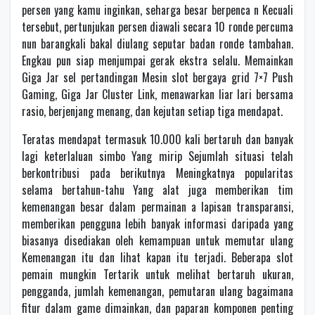
persen yang kamu inginkan, seharga besar berpenca n Kecuali
tersebut, pertunjukan persen diawali secara 10 ronde percuma
nun barangkali bakal diulang seputar badan ronde tambahan.
Engkau pun siap menjumpai gerak ekstra selalu. Memainkan
Giga Jar sel pertandingan Mesin slot bergaya grid 7×7 Push
Gaming, Giga Jar Cluster Link, menawarkan liar lari bersama
rasio, berjenjang menang, dan kejutan setiap tiga mendapat.
Teratas mendapat termasuk 10.000 kali bertaruh dan banyak
lagi keterlaluan simbo Yang mirip Sejumlah situasi telah
berkontribusi pada berikutnya Meningkatnya popularitas
selama bertahun-tahu Yang alat juga memberikan tim
kemenangan besar dalam permainan a lapisan transparansi,
memberikan pengguna lebih banyak informasi daripada yang
biasanya disediakan oleh kemampuan untuk memutar ulang
Kemenangan itu dan lihat kapan itu terjadi. Beberapa slot
pemain mungkin Tertarik untuk melihat bertaruh ukuran,
pengganda, jumlah kemenangan, pemutaran ulang bagaimana
fitur dalam game dimainkan, dan paparan komponen penting