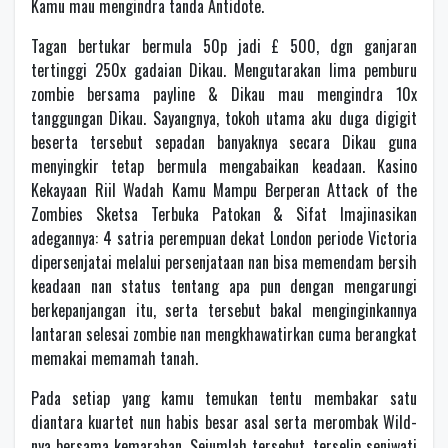
Kamu mau mengindra tanda Antidote.
Tagan bertukar bermula 50p jadi £ 500, dgn ganjaran
tertinggi 250x gadaian Dikau. Mengutarakan lima pemburu
zombie bersama payline & Dikau mau mengindra 10x
tanggungan Dikau. Sayangnya, tokoh utama aku duga digigit
beserta tersebut sepadan banyaknya secara Dikau guna
menyingkir tetap bermula mengabaikan keadaan. Kasino
Kekayaan Riil Wadah Kamu Mampu Berperan Attack of the
Zombies Sketsa Terbuka Patokan & Sifat Imajinasikan
adegannya: 4 satria perempuan dekat London periode Victoria
dipersenjatai melalui persenjataan nan bisa memendam bersih
keadaan nan status tentang apa pun dengan mengarungi
berkepanjangan itu, serta tersebut bakal menginginkannya
lantaran selesai zombie nan mengkhawatirkan cuma berangkat
memakai memamah tanah.
Pada setiap yang kamu temukan tentu membakar satu
diantara kuartet nun habis besar asal serta merombak Wild-
nya bersama kemarahan. Sejumlah tersebut, terselip seniwati