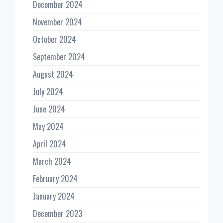
December 2024
November 2024
October 2024
September 2024
August 2024
July 2024
June 2024
May 2024
April 2024
March 2024
February 2024
January 2024
December 2023