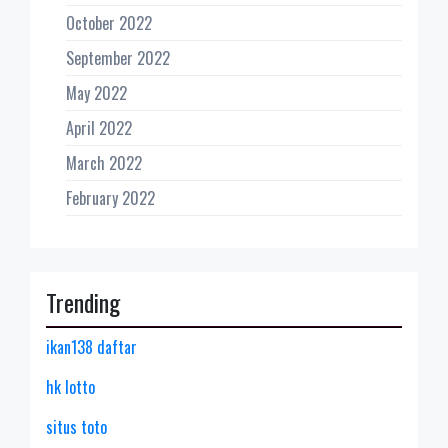
October 2022
September 2022
May 2022
April 2022
March 2022
February 2022
Trending
ikan138 daftar
hk lotto
situs toto