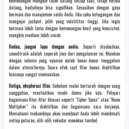
kemenangan mungkin tidak datang setiap saat, tetapi ketika
datang, hadiahnya bisa signifikan. Sesuaikan dengan gaya
bermain dan manajemen saldo Anda. Jika suka ketegangan dan
mengejar jackpot, pilih yang volatilitas tinggi. Jika ingin
bermain lebih lama dengan kemenangan kecil yang konsisten,
mungkin medium lebih cocok.
Kedua, jangan lupa dengan audio.
Seperti disebutkan,
soundtrack adalah separuh jiwa dari pengalaman ini. Mainkan
dengan volume yang nyaman untuk benar-benar tenggelam
dalam atmosfernya. Suara efek saat fitur bonus diaktifkan
biasanya sangat memuaskan.
Ketiga, eksplorasi fitur.
Sebelum mulai bertaruh dengan uang
sungguhan, manfaatkan mode demo jika ada. Pelajari
bagaimana fitur-fitur khusus seperti “Cyber Spins” atau “Neon
Multiplier” itu diaktifkan dan bagaimana cara kerjanya.
Memahami mekaniknya akan membuat Anda lebih menikmati
setiap putaran, alih-alih sekadar menekan tombol.