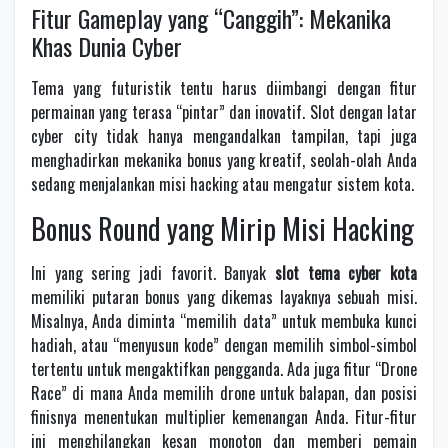
Fitur Gameplay yang “Canggih”: Mekanika
Khas Dunia Cyber
Tema yang futuristik tentu harus diimbangi dengan fitur
permainan yang terasa “pintar” dan inovatif. Slot dengan latar
cyber city tidak hanya mengandalkan tampilan, tapi juga
menghadirkan mekanika bonus yang kreatif, seolah-olah Anda
sedang menjalankan misi hacking atau mengatur sistem kota.
Bonus Round yang Mirip Misi Hacking
Ini yang sering jadi favorit. Banyak
slot tema cyber kota
memiliki putaran bonus yang dikemas layaknya sebuah misi.
Misalnya, Anda diminta “memilih data” untuk membuka kunci
hadiah, atau “menyusun kode” dengan memilih simbol-simbol
tertentu untuk mengaktifkan pengganda. Ada juga fitur “Drone
Race” di mana Anda memilih drone untuk balapan, dan posisi
finisnya menentukan multiplier kemenangan Anda. Fitur-fitur
ini menghilangkan kesan monoton dan memberi pemain