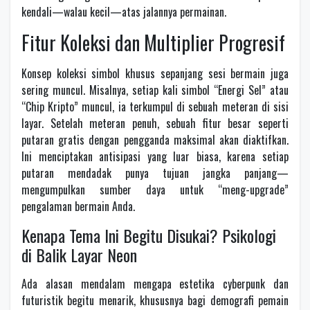
kendali—walau kecil—atas jalannya permainan.
Fitur Koleksi dan Multiplier Progresif
Konsep koleksi simbol khusus sepanjang sesi bermain juga
sering muncul. Misalnya, setiap kali simbol “Energi Sel” atau
“Chip Kripto” muncul, ia terkumpul di sebuah meteran di sisi
layar. Setelah meteran penuh, sebuah fitur besar seperti
putaran gratis dengan pengganda maksimal akan diaktifkan.
Ini menciptakan antisipasi yang luar biasa, karena setiap
putaran mendadak punya tujuan jangka panjang—
mengumpulkan sumber daya untuk “meng-upgrade”
pengalaman bermain Anda.
Kenapa Tema Ini Begitu Disukai? Psikologi
di Balik Layar Neon
Ada alasan mendalam mengapa estetika cyberpunk dan
futuristik begitu menarik, khususnya bagi demografi pemain