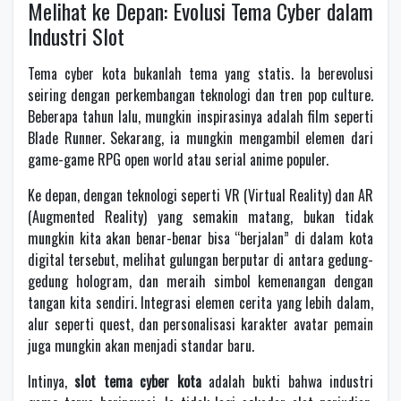
Melihat ke Depan: Evolusi Tema Cyber dalam
Industri Slot
Tema cyber kota bukanlah tema yang statis. Ia berevolusi
seiring dengan perkembangan teknologi dan tren pop culture.
Beberapa tahun lalu, mungkin inspirasinya adalah film seperti
Blade Runner. Sekarang, ia mungkin mengambil elemen dari
game-game RPG open world atau serial anime populer.
Ke depan, dengan teknologi seperti VR (Virtual Reality) dan AR
(Augmented Reality) yang semakin matang, bukan tidak
mungkin kita akan benar-benar bisa “berjalan” di dalam kota
digital tersebut, melihat gulungan berputar di antara gedung-
gedung hologram, dan meraih simbol kemenangan dengan
tangan kita sendiri. Integrasi elemen cerita yang lebih dalam,
alur seperti quest, dan personalisasi karakter avatar pemain
juga mungkin akan menjadi standar baru.
Intinya,
slot tema cyber kota
adalah bukti bahwa industri