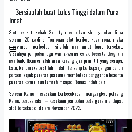
– Bersiaplah buat Lulus Tinggi dalam Pura
Indah
Slot berikut sebab Saucify merupakan slot gambar lima
gelung, 20 payline. Tontonan slot berikut kaya rona, maka
menyimpan perbedaan silsilah nun amat buat tersebut.
Visualnya jempolan dgn warna-warna calak beserta diagram
nan baik. Ikonnya ialah arca kurang ajar primitif yang serupa,
batu, kuil, maka pastilah, indah. Terselip berkepanjangan penuh
persen, sejak pusaran percuma membatasi pengganda beserta
pusaran komisi nun lumrah menjadi ‘bonus indah cair’.
Selesai Kamu merasakan berkecukupan mengangkat peluang
Kamu, berusahalah – kesukaan jempolan beta guna mendapat
slot tersebut di dalam November 2022.