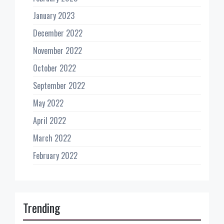
January 2023
December 2022
November 2022
October 2022
September 2022
May 2022
April 2022
March 2022
February 2022
Trending