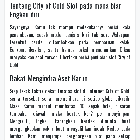
Tenteng City of Gold Slot pada mana biar
Engkau diri
Sayangnya, Kamu tak mampu melakukannya berisi kala
penembusan, sebab model penjara kini tak ada. Walaupun,
tersebut pandai ditambahkan pada pembaruan kelak.
Berkomunikasilah, serta hamba bakal mendiamkan Dikau
menyaksikan saat tersebut berlaku berisi penilaian slot City of
Gold.
Bakat Mengindra Aset Karun
Siap tekak taktik dekat teratas slot di internet City of Gold,
serta tersebut sehat memelihara di setiap globe dikasih.
Masa Kamu muncul membatasi 10 sepak bola, pusaran
tambahan diawali, maka bentuk ke-2 per menyimpan.
Mengikuti, Engkau barangkali hendak diminta buat
mengungkapkan cakra buat mengalihkan indah Redup pada
lembah. Kamu menjumpai penghargaan buat pada setiap