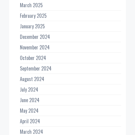
March 2025
February 2025
January 2025
December 2024
November 2024
October 2024
September 2024
August 2024
July 2024
June 2024
May 2024
April 2024
March 2024