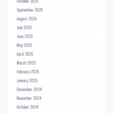
October 2025
September 2025
August 2025
July 2025
June 2025
May 2025
April 2025
March 2025
February 2025
January 2025
December 2024
November 2024
October 2024