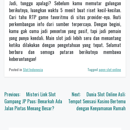
Jadi, tunggu apalagi? Sebelum kamu memutar gulungan
berikutnya, luangkan waktu 5 menit buat riset kecil-kecilan.
Cari tahu RTP game favoritmu di situs provider-nya. Ikuti
perkembangan info dari sumber terpercaya. Dengan begini,
kamu gak cuma jadi penonton yang pasif, tapi jadi pemain
yang punya kendali. Main slot jadi lebih seru dan menantang
ketika dilakukan dengan pengetahuan yang tepat. Selamat
berburu dan semoga putaran berikutnya membawa
keberuntungan!
Posted in
Slot Indonesia
Tagged
agen slot online
Post
Previous:
Misteri Link Slot
Next:
Dunia Slot Online Asli:
navigation
Gampang JP Paus: Benarkah Ada
Tempat Sensasi Kasino Bertemu
Jalan Pintas Menang Besar?
dengan Kenyamanan Rumah