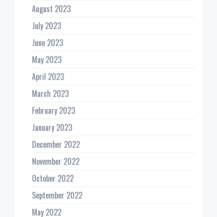
August 2023
July 2023
June 2023
May 2023
April 2023
March 2023
February 2023
January 2023
December 2022
November 2022
October 2022
September 2022
May 2022