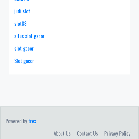
judi slot
slot88
situs slot gacor
slot gacor
Slot gacor
Powered by
trex
About Us
Contact Us
Privacy Policy