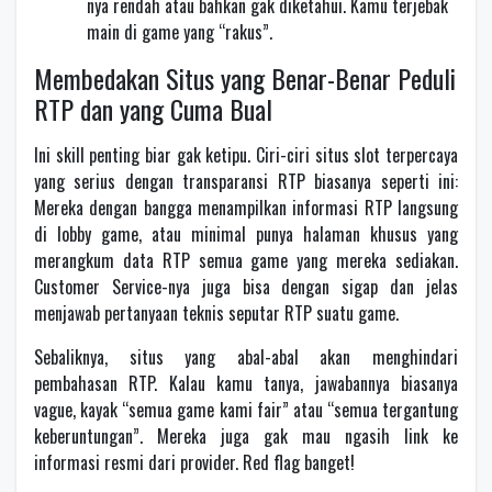
nya rendah atau bahkan gak diketahui. Kamu terjebak
main di game yang “rakus”.
Membedakan Situs yang Benar-Benar Peduli
RTP dan yang Cuma Bual
Ini skill penting biar gak ketipu. Ciri-ciri situs slot terpercaya
yang serius dengan transparansi RTP biasanya seperti ini:
Mereka dengan bangga menampilkan informasi RTP langsung
di lobby game, atau minimal punya halaman khusus yang
merangkum data RTP semua game yang mereka sediakan.
Customer Service-nya juga bisa dengan sigap dan jelas
menjawab pertanyaan teknis seputar RTP suatu game.
Sebaliknya, situs yang abal-abal akan menghindari
pembahasan RTP. Kalau kamu tanya, jawabannya biasanya
vague, kayak “semua game kami fair” atau “semua tergantung
keberuntungan”. Mereka juga gak mau ngasih link ke
informasi resmi dari provider. Red flag banget!