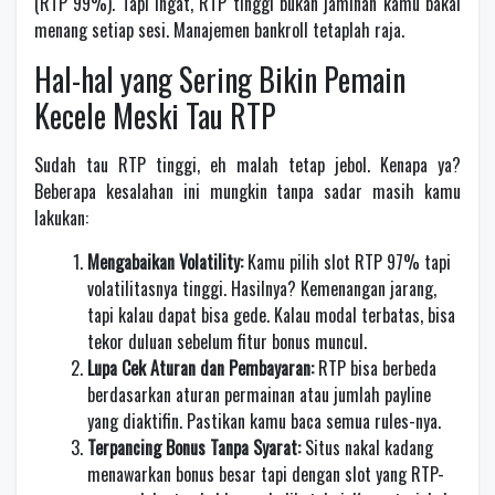
(RTP 99%). Tapi ingat, RTP tinggi bukan jaminan kamu bakal
menang setiap sesi. Manajemen bankroll tetaplah raja.
Hal-hal yang Sering Bikin Pemain
Kecele Meski Tau RTP
Sudah tau RTP tinggi, eh malah tetap jebol. Kenapa ya?
Beberapa kesalahan ini mungkin tanpa sadar masih kamu
lakukan:
Mengabaikan Volatility:
Kamu pilih slot RTP 97% tapi
volatilitasnya tinggi. Hasilnya? Kemenangan jarang,
tapi kalau dapat bisa gede. Kalau modal terbatas, bisa
tekor duluan sebelum fitur bonus muncul.
Lupa Cek Aturan dan Pembayaran:
RTP bisa berbeda
berdasarkan aturan permainan atau jumlah payline
yang diaktifin. Pastikan kamu baca semua rules-nya.
Terpancing Bonus Tanpa Syarat:
Situs nakal kadang
menawarkan bonus besar tapi dengan slot yang RTP-