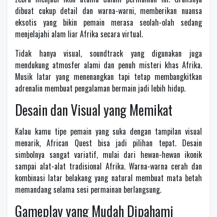
dibuat cukup detail dan warna-warni, memberikan nuansa
eksotis yang bikin pemain merasa seolah-olah sedang
menjelajahi alam liar Afrika secara virtual.
Tidak hanya visual, soundtrack yang digunakan juga
mendukung atmosfer alami dan penuh misteri khas Afrika.
Musik latar yang menenangkan tapi tetap membangkitkan
adrenalin membuat pengalaman bermain jadi lebih hidup.
Desain dan Visual yang Memikat
Kalau kamu tipe pemain yang suka dengan tampilan visual
menarik, African Quest bisa jadi pilihan tepat. Desain
simbolnya sangat variatif, mulai dari hewan-hewan ikonik
sampai alat-alat tradisional Afrika. Warna-warna cerah dan
kombinasi latar belakang yang natural membuat mata betah
memandang selama sesi permainan berlangsung.
Gameplay yang Mudah Dipahami