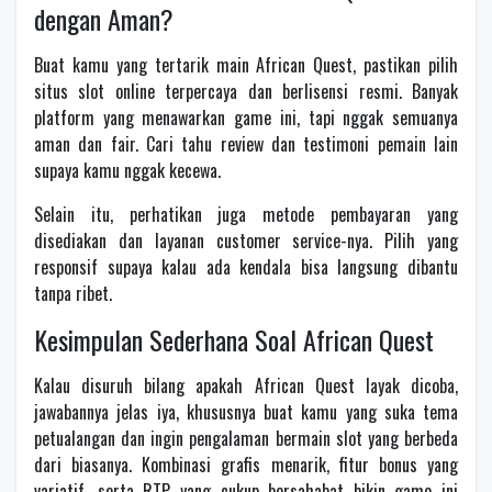
dengan Aman?
Buat kamu yang tertarik main African Quest, pastikan pilih
situs slot online terpercaya dan berlisensi resmi. Banyak
platform yang menawarkan game ini, tapi nggak semuanya
aman dan fair. Cari tahu review dan testimoni pemain lain
supaya kamu nggak kecewa.
Selain itu, perhatikan juga metode pembayaran yang
disediakan dan layanan customer service-nya. Pilih yang
responsif supaya kalau ada kendala bisa langsung dibantu
tanpa ribet.
Kesimpulan Sederhana Soal African Quest
Kalau disuruh bilang apakah African Quest layak dicoba,
jawabannya jelas iya, khususnya buat kamu yang suka tema
petualangan dan ingin pengalaman bermain slot yang berbeda
dari biasanya. Kombinasi grafis menarik, fitur bonus yang
variatif, serta RTP yang cukup bersahabat bikin game ini