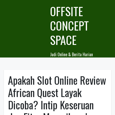
Skip
OFFSITE
to
content
CONCEPT
SPACE
Judi Online & Berita Harian
Apakah Slot Online Review
African Quest Layak
Dicoba? Intip Keseruan