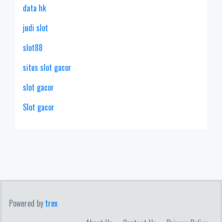
data hk
judi slot
slot88
situs slot gacor
slot gacor
Slot gacor
Powered by
trex