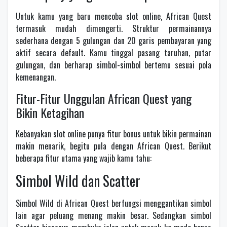
Untuk kamu yang baru mencoba slot online, African Quest
termasuk mudah dimengerti. Struktur permainannya
sederhana dengan 5 gulungan dan 20 garis pembayaran yang
aktif secara default. Kamu tinggal pasang taruhan, putar
gulungan, dan berharap simbol-simbol bertemu sesuai pola
kemenangan.
Fitur-Fitur Unggulan African Quest yang
Bikin Ketagihan
Kebanyakan slot online punya fitur bonus untuk bikin permainan
makin menarik, begitu pula dengan African Quest. Berikut
beberapa fitur utama yang wajib kamu tahu:
Simbol Wild dan Scatter
Simbol Wild di African Quest berfungsi menggantikan simbol
lain agar peluang menang makin besar. Sedangkan simbol