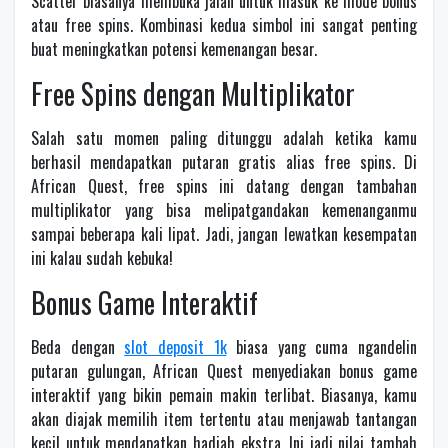
Scatter biasanya membuka jalan untuk masuk ke mode bonus
atau free spins. Kombinasi kedua simbol ini sangat penting
buat meningkatkan potensi kemenangan besar.
Free Spins dengan Multiplikator
Salah satu momen paling ditunggu adalah ketika kamu
berhasil mendapatkan putaran gratis alias free spins. Di
African Quest, free spins ini datang dengan tambahan
multiplikator yang bisa melipatgandakan kemenanganmu
sampai beberapa kali lipat. Jadi, jangan lewatkan kesempatan
ini kalau sudah kebuka!
Bonus Game Interaktif
Beda dengan
slot deposit 1k
biasa yang cuma ngandelin
putaran gulungan, African Quest menyediakan bonus game
interaktif yang bikin pemain makin terlibat. Biasanya, kamu
akan diajak memilih item tertentu atau menjawab tantangan
kecil untuk mendapatkan hadiah ekstra. Ini jadi nilai tambah