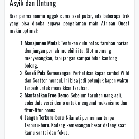
Asyik dan Untung
Biar permainanmu nggak cuma asal putar, ada beberapa trik
yang bisa dicoba supaya pengalaman main African Quest
makin optimal:
Manajemen Modal
: Tentukan dulu batas taruhan harian
dan jangan pernah melebihi itu. Slot memang
menyenangkan, tapi jangan sampai bikin kantong
bolong.
Kenali Pola Kemenangan
: Perhatikan kapan simbol Wild
dan Scatter muncul. Ini bisa jadi petunjuk kapan waktu
terbaik untuk menaikkan taruhan.
Manfaatkan Free Demo
: Sebelum taruhan uang asli,
coba dulu versi demo untuk mengenal mekanisme dan
fitur-fitur bonus.
Jangan Terburu-buru
: Nikmati permainan tanpa
terburu-buru. Kadang kemenangan besar datang saat
kamu santai dan fokus.