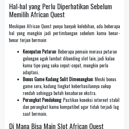
Hal-hal yang Perlu Diperhatikan Sebelum
Memilih African Quest
Meskipun African Quest punya banyak kelebihan, ada beberapa
hal yang mungkin jadi pertimbangan sebelum kamu benar-
benar terjun bermain:
Kecepatan Putaran
: Beberapa pemain merasa putaran
gulungan agak lambat dibanding slot lain, jadi kalau
kamu tipe yang suka cepat-cepat, mungkin perlu
adaptasi.
Bonus Game Kadang Sulit Dimenangkan
: Meski bonus
game seru, kadang tingkat keberhasilannya cukup
rendah sehingga butuh kesabaran ekstra.
Perangkat Pendukung
: Pastikan koneksi internet stabil
dan perangkat kamu kompatibel agar tidak terjadi lag
saat bermain.
Di Mana Bisa Main Slot African Quest