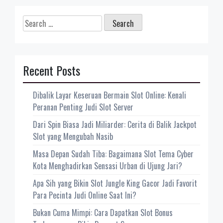
Search
for:
Recent Posts
Dibalik Layar Keseruan Bermain Slot Online: Kenali
Peranan Penting Judi Slot Server
Dari Spin Biasa Jadi Miliarder: Cerita di Balik Jackpot
Slot yang Mengubah Nasib
Masa Depan Sudah Tiba: Bagaimana Slot Tema Cyber
Kota Menghadirkan Sensasi Urban di Ujung Jari?
Apa Sih yang Bikin Slot Jungle King Gacor Jadi Favorit
Para Pecinta Judi Online Saat Ini?
Bukan Cuma Mimpi: Cara Dapatkan Slot Bonus