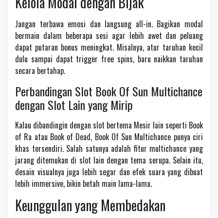
Kelola Modal dengan Bijak
Jangan terbawa emosi dan langsung all-in. Bagikan modal
bermain dalam beberapa sesi agar lebih awet dan peluang
dapat putaran bonus meningkat. Misalnya, atur taruhan kecil
dulu sampai dapat trigger free spins, baru naikkan taruhan
secara bertahap.
Perbandingan Slot Book Of Sun Multichance
dengan Slot Lain yang Mirip
Kalau dibandingin dengan slot bertema Mesir lain seperti Book
of Ra atau Book of Dead, Book Of Sun Multichance punya ciri
khas tersendiri. Salah satunya adalah fitur multichance yang
jarang ditemukan di slot lain dengan tema serupa. Selain itu,
desain visualnya juga lebih segar dan efek suara yang dibuat
lebih immersive, bikin betah main lama-lama.
Keunggulan yang Membedakan