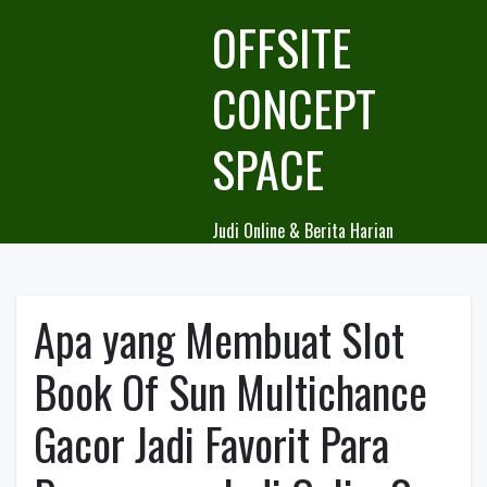
Skip
OFFSITE
to
content
CONCEPT
SPACE
Judi Online & Berita Harian
Apa yang Membuat Slot
Book Of Sun Multichance
Gacor Jadi Favorit Para