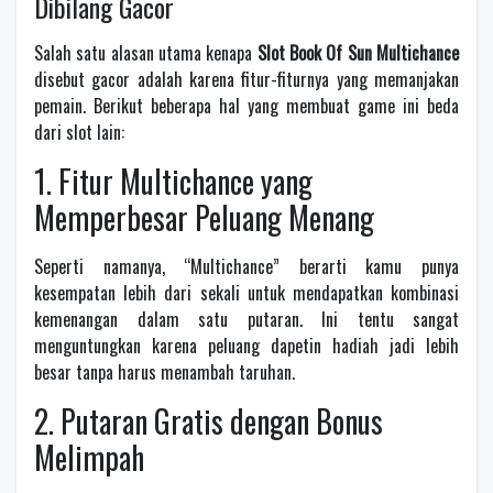
Dibilang Gacor
Salah satu alasan utama kenapa
Slot Book Of Sun Multichance
disebut gacor adalah karena fitur-fiturnya yang memanjakan
pemain. Berikut beberapa hal yang membuat game ini beda
dari slot lain:
1. Fitur Multichance yang
Memperbesar Peluang Menang
Seperti namanya, “Multichance” berarti kamu punya
kesempatan lebih dari sekali untuk mendapatkan kombinasi
kemenangan dalam satu putaran. Ini tentu sangat
menguntungkan karena peluang dapetin hadiah jadi lebih
besar tanpa harus menambah taruhan.
2. Putaran Gratis dengan Bonus
Melimpah