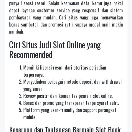
punya lisensi resmi. Selain keamanan data, kamu juga bakal
dapat layanan customer service yang responsif dan sistem
pembayaran yang mudah. Cari situs yang juga menawarkan
bonus sambutan dan promosi rutin supaya modal main makin
nambah.
Ciri Situs Judi Slot Online yang
Recommended
Memiliki lisensi resmi dari otoritas perjudian
terpercaya.
Menyediakan berbagai metode deposit dan withdrawal
yang aman.
Review positif dari komunitas pemain slot online.
Bonus dan promo yang transparan tanpa syarat sulit.
Platform yang user-friendly dan support perangkat
mobile.
Keseruan dan Tantangan Bermain Slot Book