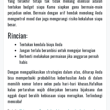
Yang terakhir tetapi tak tidak menang esensial adalah
tentukan budget siapa Kamu siapkan guna bermain-main
perjudian onlen. Bermain dengan arif hendak menolong Anda
mengontrol mood dan juga mengurangi risiko kekalahan siapa
besar.
Rincian:
Tentukan kendala biaya Anda
Jangan terlalu berambisi untuk mengejar kerugian
Berhenti melakukan permainan jika anggaran pernah
habis
Dengan mengaplikasikan strategies dalam atas, diharap Anda
bisa memperbaiki probabilitas keberhasilan Anda di dalam
memilih nomor lotere onlen pada hari-hari khusus.Hafalkan
kalau pertaruhan wajib dikerjakan bersama bijaksana dan
nggak dapat beralih kebiasaan siapa merugikan. Terlindungi
mencoba!