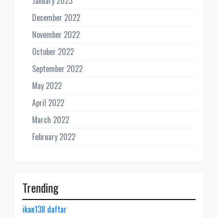
January 2023
December 2022
November 2022
October 2022
September 2022
May 2022
April 2022
March 2022
February 2022
Trending
ikan138 daftar