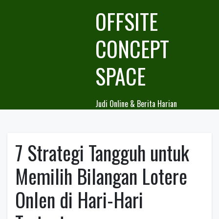
Skip
OFFSITE
to
content
CONCEPT
SPACE
Judi Online & Berita Harian
7 Strategi Tangguh untuk
Memilih Bilangan Lotere
Onlen di Hari-Hari