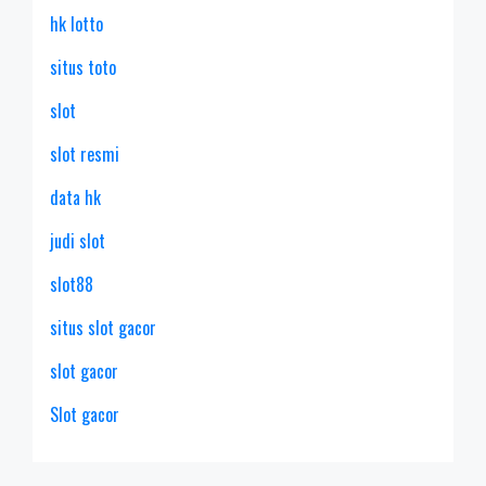
hk lotto
situs toto
slot
slot resmi
data hk
judi slot
slot88
situs slot gacor
slot gacor
Slot gacor