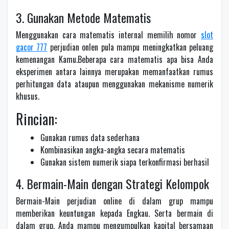
3. Gunakan Metode Matematis
Menggunakan cara matematis internal memilih nomor
slot
gacor 777
perjudian onlen pula mampu meningkatkan peluang
kemenangan Kamu.Beberapa cara matematis apa bisa Anda
eksperimen antara lainnya merupakan memanfaatkan rumus
perhitungan data ataupun menggunakan mekanisme numerik
khusus.
Rincian:
Gunakan rumus data sederhana
Kombinasikan angka-angka secara matematis
Gunakan sistem numerik siapa terkonfirmasi berhasil
4. Bermain-Main dengan Strategi Kelompok
Bermain-Main perjudian online di dalam grup mampu
memberikan keuntungan kepada Engkau. Serta bermain di
dalam grup, Anda mampu mengumpulkan kapital bersamaan