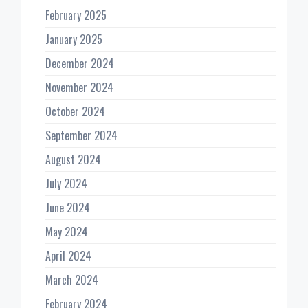
February 2025
January 2025
December 2024
November 2024
October 2024
September 2024
August 2024
July 2024
June 2024
May 2024
April 2024
March 2024
February 2024