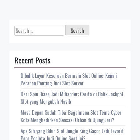
Search
for:
Recent Posts
Dibalik Layar Keseruan Bermain Slot Online: Kenali
Peranan Penting Judi Slot Server
Dari Spin Biasa Jadi Miliarder: Cerita di Balik Jackpot
Slot yang Mengubah Nasib
Masa Depan Sudah Tiba: Bagaimana Slot Tema Cyber
Kota Menghadirkan Sensasi Urban di Ujung Jari?
Apa Sih yang Bikin Slot Jungle King Gacor Jadi Favorit
Para Pecinta Judi Online Saat Ini?