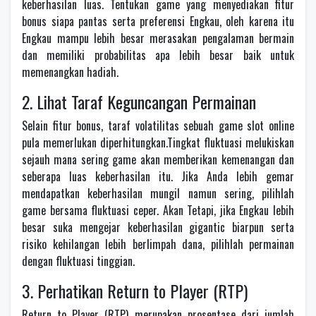
keberhasilan luas. Tentukan game yang menyediakan fitur
bonus siapa pantas serta preferensi Engkau, oleh karena itu
Engkau mampu lebih besar merasakan pengalaman bermain
dan memiliki probabilitas apa lebih besar baik untuk
memenangkan hadiah.
2. Lihat Taraf Keguncangan Permainan
Selain fitur bonus, taraf volatilitas sebuah game slot online
pula memerlukan diperhitungkan.Tingkat fluktuasi melukiskan
sejauh mana sering game akan memberikan kemenangan dan
seberapa luas keberhasilan itu. Jika Anda lebih gemar
mendapatkan keberhasilan mungil namun sering, pilihlah
game bersama fluktuasi ceper. Akan Tetapi, jika Engkau lebih
besar suka mengejar keberhasilan gigantic biarpun serta
risiko kehilangan lebih berlimpah dana, pilihlah permainan
dengan fluktuasi tinggian.
3. Perhatikan Return to Player (RTP)
Return to Player (RTP) merupakan prosentase dari jumlah