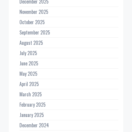
December 2025
November 2025
October 2025
September 2025
August 2025
July 2025
June 2025
May 2025
April 2025
March 2025
February 2025
January 2025
December 2024