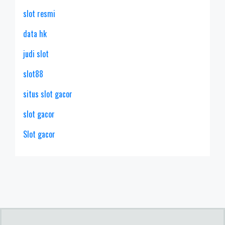
slot resmi
data hk
judi slot
slot88
situs slot gacor
slot gacor
Slot gacor